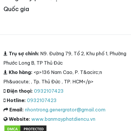
Quốc gia
Trụ sợ chính:
N9. Đường 79, Tổ 2, Khu phố 1, Phường
Phước Long B, TP Thủ Đức
Kho hàng:
<p>136 Nam Cao, P. T&acirc;n
Ph&uacute; , Tp. Thủ Đức , TP. HCM</p>
Điện thoại:
0932107423
Hotline:
0932107423
Email:
nhontrong.genergrator@gmail.com
Website:
www.banmayphatdiencu.vn