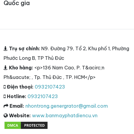
Quốc gia
Trụ sợ chính:
N9. Đường 79, Tổ 2, Khu phố 1, Phường
Phước Long B, TP Thủ Đức
Kho hàng:
<p>136 Nam Cao, P. T&acirc;n
Ph&uacute; , Tp. Thủ Đức , TP. HCM</p>
Điện thoại:
0932107423
Hotline:
0932107423
Email:
nhontrong.genergrator@gmail.com
Website:
www.banmayphatdiencu.vn