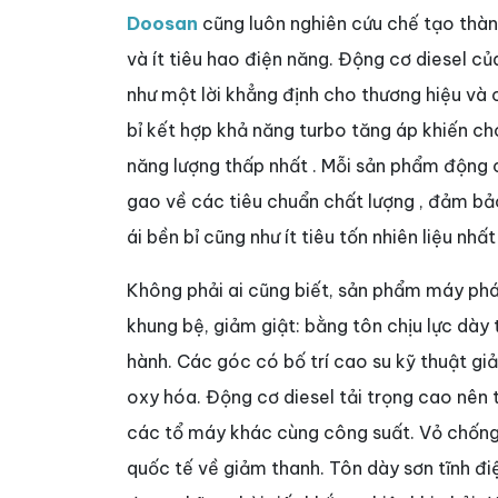
Doosan
cũng luôn nghiên cứu chế tạo thà
và ít tiêu hao điện năng. Động cơ diesel củ
như một lời khẳng định cho thương hiệu và
bỉ kết hợp khả năng turbo tăng áp khiến 
năng lượng thấp nhất . Mỗi sản phẩm động c
gao về các tiêu chuẩn chất lượng , đảm b
ái bền bỉ cũng như ít tiêu tốn nhiên liệu nhất 
Không phải ai cũng biết, sản phẩm máy ph
khung bệ, giảm giật: bằng tôn chịu lực dày 
hành. Các góc có bố trí cao su kỹ thuật gi
oxy hóa. Động cơ diesel tải trọng cao nên 
các tổ máy khác cùng công suất. Vỏ chống
quốc tế về giảm thanh. Tôn dày sơn tĩnh đi