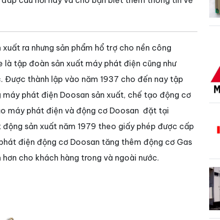
i đáp câu hỏi này và cho bạn biết thêm thông tin về
 xuất ra nhưng sản phẩm hổ trợ cho nền công
e là tập đoàn sản xuất máy phát điện cũng như
. Được thành lập vào năm 1937 cho đến nay tập
g máy phát điện Doosan sản xuất, chế tạo động cơ
tạo máy phát điện và động cơ Doosan đặt tại
t động sản xuất năm 1979 theo giấy phép được cấp
 phát điện động cơ Doosan tăng thêm động cơ Gas
ọn hơn cho khách hàng trong và ngoài nước.