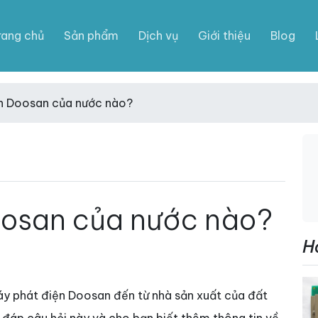
rang chủ
Sản phẩm
Dịch vụ
Giới thiệu
Blog
n Doosan của nước nào?
oosan của nước nào?
H
y phát điện Doosan đến từ nhà sản xuất của đất