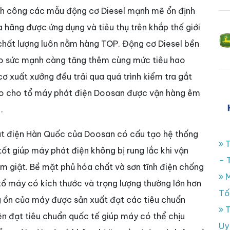
nh công các mẫu động cơ Diesel mạnh mẽ ổn định
a hãng được ứng dụng và tiêu thụ trên khắp thế giới
 chất lượng luôn nằm hàng TOP. Động cơ Diesel bền
cho sức mạnh càng tăng thêm cùng mức tiêu hao
ơ xuất xưởng đều trải qua quá trình kiểm tra gắt
ảo cho tổ máy phát điện Doosan được vận hàng êm
.
át điện Hàn Quốc của Doosan có cấu tạo hệ thống
T
tốt giúp máy phát điện không bị rung lắc khi vận
– 
ảm giật. Bề mặt phủ hóa chất và sơn tĩnh điện chống
M
tổ máy có kích thước và trọng lượng thường lớn hơn
Tố
 ồn của máy được sản xuất đạt các tiêu chuẩn
T
ện đạt tiêu chuẩn quốc tế giúp máy có thể chịu
Uy