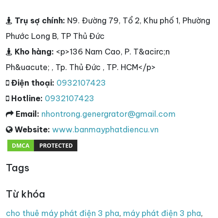
Trụ sợ chính:
N9. Đường 79, Tổ 2, Khu phố 1, Phường
Phước Long B, TP Thủ Đức
Kho hàng:
<p>136 Nam Cao, P. T&acirc;n
Ph&uacute; , Tp. Thủ Đức , TP. HCM</p>
Điện thoại:
0932107423
Hotline:
0932107423
Email:
nhontrong.genergrator@gmail.com
Website:
www.banmayphatdiencu.vn
Tags
Từ khóa
cho thuê máy phát điện 3 pha
,
máy phát điện 3 pha
,