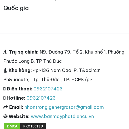
Quốc gia
Trụ sợ chính:
N9. Đường 79, Tổ 2, Khu phố 1, Phường
Phước Long B, TP Thủ Đức
Kho hàng:
<p>136 Nam Cao, P. T&acirc;n
Ph&uacute; , Tp. Thủ Đức , TP. HCM</p>
Điện thoại:
0932107423
Hotline:
0932107423
Email:
nhontrong.genergrator@gmail.com
Website:
www.banmayphatdiencu.vn