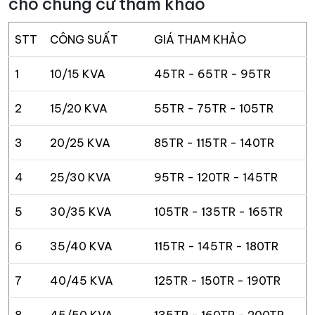
cho chung cư tham khảo
STT
CÔNG SUẤT
GIÁ THAM KHẢO
1
10/15 KVA
45TR - 65TR - 95TR
2
15/20 KVA
55TR - 75TR - 105TR
3
20/25 KVA
85TR - 115TR - 140TR
4
25/30 KVA
95TR - 120TR - 145TR
5
30/35 KVA
105TR - 135TR - 165TR
6
35/40 KVA
115TR - 145TR - 180TR
7
40/45 KVA
125TR - 150TR - 190TR