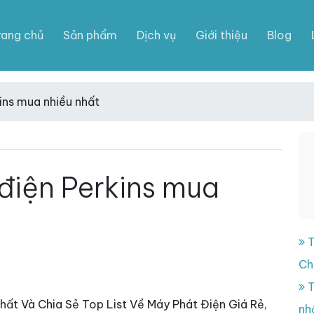
rang chủ
Sản phẩm
Dịch vụ
Giới thiệu
Blog
ins mua nhiều nhất
điện Perkins mua
T
Ch
T
hất Và Chia Sẻ Top List Về Máy Phát Điện Giá Rẻ,
nh