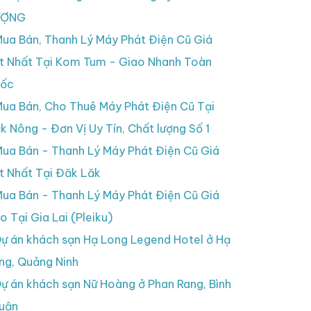
ƯỢNG
ua Bán, Thanh Lý Máy Phát Điện Cũ Giá
t Nhất Tại Kom Tum - Giao Nhanh Toàn
ốc
ua Bán, Cho Thuê Máy Phát Điện Cũ Tại
k Nông - Đơn Vị Uy Tín, Chất lượng Số 1
ua Bán - Thanh Lý Máy Phát Điện Cũ Giá
t Nhất Tại Đăk Lăk
ua Bán - Thanh Lý Máy Phát Điện Cũ Giá
o Tại Gia Lai (Pleiku)
ự án khách sạn Hạ Long Legend Hotel ở Hạ
ng, Quảng Ninh
ự án khách sạn Nữ Hoàng ở Phan Rang, Bình
uận