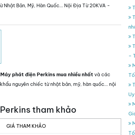
 Nhật Bản, Mỹ, Hàn Quốc... Nội Địa Từ 20KVA -
T
T
nh
T
T
– 
M
T
Máy phát điện Perkins
mua nhiều nhất
và các
Tố
khẩu nguyên chiếc từ nhật bản, mỹ, hàn quốc... nội
T
Uy
M
 Perkins tham khảo
Gi
M
GIÁ THAM KHẢO
Tố