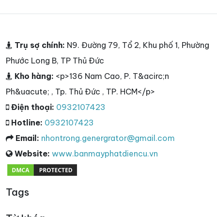
Trụ sợ chính:
N9. Đường 79, Tổ 2, Khu phố 1, Phường
Phước Long B, TP Thủ Đức
Kho hàng:
<p>136 Nam Cao, P. T&acirc;n
Ph&uacute; , Tp. Thủ Đức , TP. HCM</p>
Điện thoại:
0932107423
Hotline:
0932107423
Email:
nhontrong.genergrator@gmail.com
Website:
www.banmayphatdiencu.vn
Tags