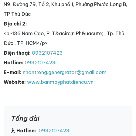
N9. Đường 79, Tổ 2, Khu phố 1, Phường Phước Long B,
TP Thủ Đức
Địa chỉ 2:
<p>136 Nam Cao, P. T&acirc;n Ph&uacute; , Tp. Thủ
Đức , TP. HCM</p>
Điện thoại:
0932107423
Hotline:
0932107423
E-mail:
nhontrong.genergrator@gmail.com
Website:
www.banmayphatdiencu.vn
Tổng đài
Hotline:
0932107423