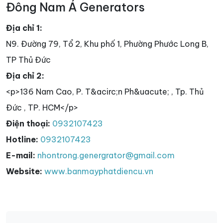
Đông Nam Á Generators
Địa chỉ 1:
N9. Đường 79, Tổ 2, Khu phố 1, Phường Phước Long B,
TP Thủ Đức
Địa chỉ 2:
<p>136 Nam Cao, P. T&acirc;n Ph&uacute; , Tp. Thủ
Đức , TP. HCM</p>
Điện thoại:
0932107423
Hotline:
0932107423
E-mail:
nhontrong.genergrator@gmail.com
Website:
www.banmayphatdiencu.vn