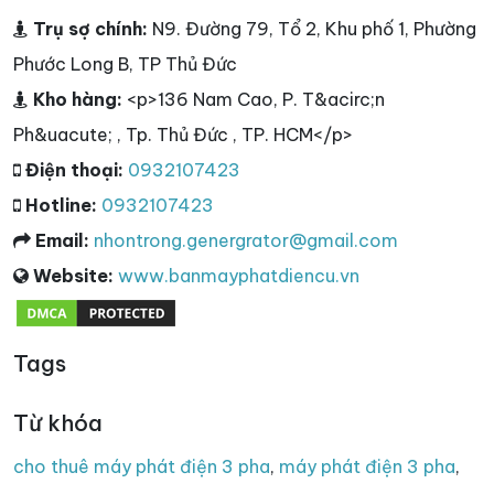
Trụ sợ chính:
N9. Đường 79, Tổ 2, Khu phố 1, Phường
Phước Long B, TP Thủ Đức
Kho hàng:
<p>136 Nam Cao, P. T&acirc;n
Ph&uacute; , Tp. Thủ Đức , TP. HCM</p>
Điện thoại:
0932107423
Hotline:
0932107423
Email:
nhontrong.genergrator@gmail.com
Website:
www.banmayphatdiencu.vn
Tags
Từ khóa
cho thuê máy phát điện 3 pha
,
máy phát điện 3 pha
,