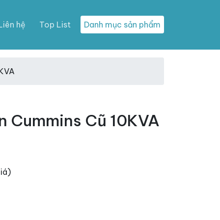
Liên hệ
Top List
Danh mục sản phẩm
0KVA
ện Cummins Cũ 10KVA
iá)