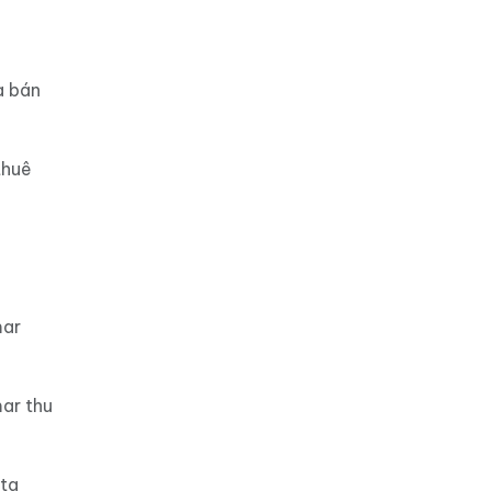
a bán
thuê
mar
ar thu
ota