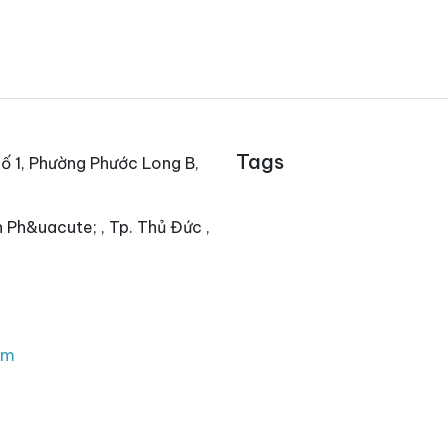
Tags
ố 1, Phường Phước Long B,
 Ph&uacute; , Tp. Thủ Đức ,
om