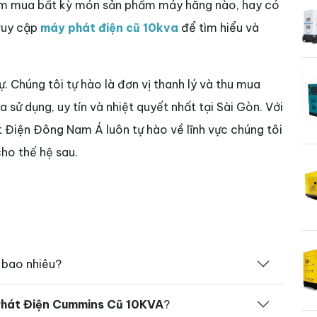
tìm mua bất kỳ món sản phẩm máy hãng nào, hay có
truy cập
máy phát điện cũ 10kva
để tìm hiểu và
sự. Chúng tôi tự hào là đơn vị thanh lý và thu mua
sử dụng, uy tín và nhiệt quyết nhất tại Sài Gòn. Với
t Điện Đông Nam Á luôn tự hào về lĩnh vực chúng tôi
ho thế hệ sau.
 bao nhiêu?
hát Điện Cummins Cũ 10KVA
?