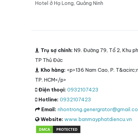
Hotel ở Hạ Long, Quảng Ninh
Trụ sợ chính:
N9. Đường 79, Tổ 2, Khu ph
TP Thủ Đức
Kho hàng:
<p>136 Nam Cao, P. T&acirc;n
TP. HCM</p>
Điện thoại:
0932107423
Hotline:
0932107423
Email:
nhontrong.genergrator@gmail.c
Website:
www.banmayphatdiencu.vn