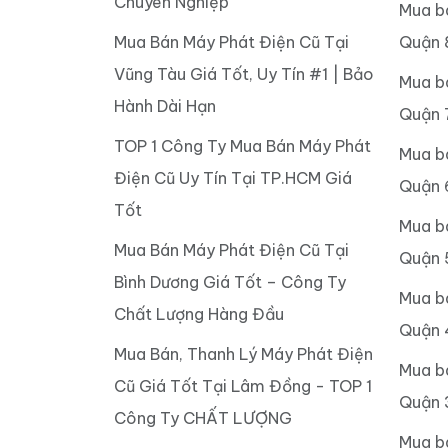
Chuyên Nghiệp
Mua b
Mua Bán Máy Phát Điện Cũ Tại
Quận 
Vũng Tàu Giá Tốt, Uy Tín #1 | Bảo
Mua b
Hành Dài Hạn
Quận 
TOP 1 Công Ty Mua Bán Máy Phát
Mua b
Điện Cũ Uy Tín Tại TP.HCM Giá
Quận 
Tốt
Mua b
Mua Bán Máy Phát Điện Cũ Tại
Quận 
Bình Dương Giá Tốt – Công Ty
Mua b
Chất Lượng Hàng Đầu
Quận 
Mua Bán, Thanh Lý Máy Phát Điện
Mua b
Cũ Giá Tốt Tại Lâm Đồng - TOP 1
Quận 
Công Ty CHẤT LƯỢNG
Mua b