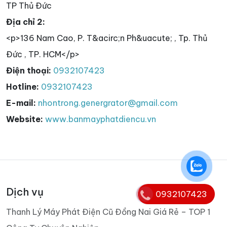
TP Thủ Đức
Địa chỉ 2:
<p>136 Nam Cao, P. T&acirc;n Ph&uacute; , Tp. Thủ
Đức , TP. HCM</p>
Điện thoại:
0932107423
Hotline:
0932107423
E-mail:
nhontrong.genergrator@gmail.com
Website:
www.banmayphatdiencu.vn
Dịch vụ
0932107423
Thanh Lý Máy Phát Điện Cũ Đồng Nai Giá Rẻ – TOP 1