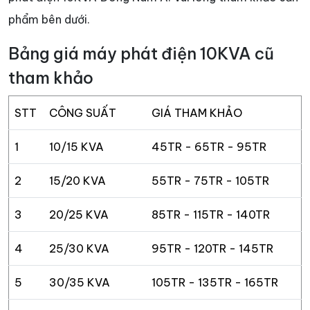
phẩm bên dưới.
Bảng giá máy phát điện 10KVA cũ
tham khảo
STT
CÔNG SUẤT
GIÁ THAM KHẢO
1
10/15 KVA
45TR - 65TR - 95TR
2
15/20 KVA
55TR - 75TR - 105TR
3
20/25 KVA
85TR - 115TR - 140TR
4
25/30 KVA
95TR - 120TR - 145TR
5
30/35 KVA
105TR - 135TR - 165TR