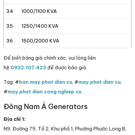
34
1000/1100 KVA
35
1250/1400 KVA
36
1500/2000 KVA
Để biết bảng giá chính xác, vui lòng liên
hệ
0932.107.423
để được báo giá.
Tag: #
ban may phat dien cu
, #
may phat dien cu
,
#
may phat dien cong nghiep cu
Đông Nam Á Generators
Địa chỉ 1:
N9. Đường 79, Tổ 2, Khu phố 1, Phường Phước Long B,