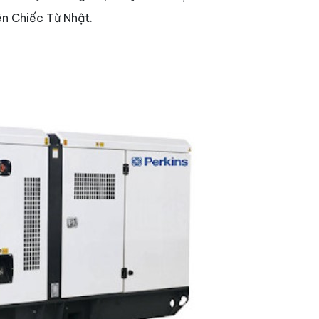
n Chiếc Từ Nhật.