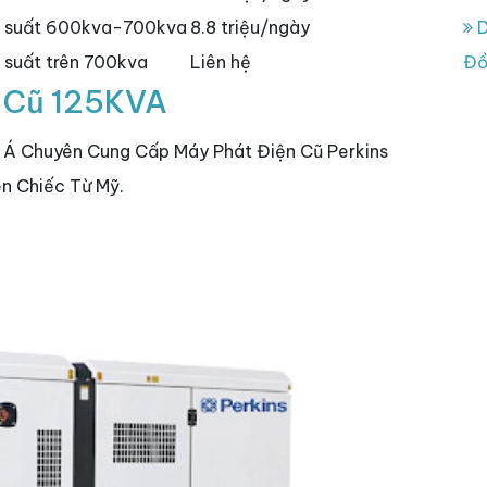
g suất 600kva-700kva
8.8 triệu/ngày
D
suất trên 700kva
Liên hệ
Đồ
s Cũ 125KVA
 Á Chuyên Cung Cấp Máy Phát Điện Cũ Perkins
n Chiếc Từ Mỹ.