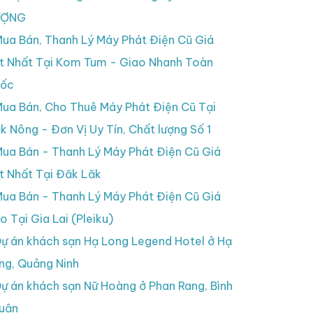
ƯỢNG
ua Bán, Thanh Lý Máy Phát Điện Cũ Giá
t Nhất Tại Kom Tum - Giao Nhanh Toàn
ốc
ua Bán, Cho Thuê Máy Phát Điện Cũ Tại
k Nông - Đơn Vị Uy Tín, Chất lượng Số 1
ua Bán - Thanh Lý Máy Phát Điện Cũ Giá
t Nhất Tại Đăk Lăk
ua Bán - Thanh Lý Máy Phát Điện Cũ Giá
o Tại Gia Lai (Pleiku)
ự án khách sạn Hạ Long Legend Hotel ở Hạ
ng, Quảng Ninh
ự án khách sạn Nữ Hoàng ở Phan Rang, Bình
uận