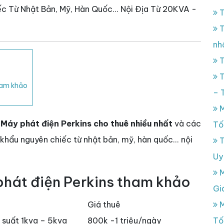
c Từ Nhật Bản, Mỹ, Hàn Quốc... Nội Địa Từ 20KVA -
T
T
nh
T
T
ham khảo
– 
M
T
Máy phát điện Perkins
cho thuê nhiều nhất
và các
Tố
khẩu nguyên chiếc từ nhật bản, mỹ, hàn quốc... nội
T
Uy
M
phát điện Perkins tham khảo
Gi
Giá thuê
M
suất 1kva – 5kva
800k -1 triệu/ngày
Tố