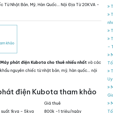
c Từ Nhật Bản, Mỹ, Hàn Quốc... Nội Địa Từ 20KVA -
T
T
nh
T
T
ham khảo
– 
M
T
Máy phát điện Kubota cho thuê nhiều nhất
và các
Tố
khẩu nguyên chiếc từ nhật bản, mỹ, hàn quốc... nội
T
Uy
M
phát điện Kubota tham khảo
Gi
Giá thuê
M
suất 1kva – 5kva
800k -1 triệu/ngày
Tố