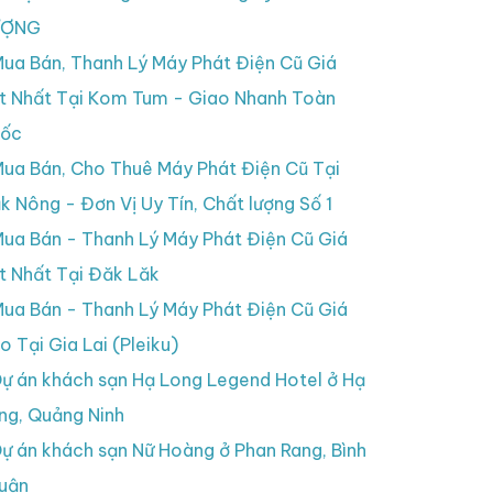
ƯỢNG
ua Bán, Thanh Lý Máy Phát Điện Cũ Giá
t Nhất Tại Kom Tum - Giao Nhanh Toàn
ốc
ua Bán, Cho Thuê Máy Phát Điện Cũ Tại
k Nông - Đơn Vị Uy Tín, Chất lượng Số 1
ua Bán - Thanh Lý Máy Phát Điện Cũ Giá
t Nhất Tại Đăk Lăk
ua Bán - Thanh Lý Máy Phát Điện Cũ Giá
o Tại Gia Lai (Pleiku)
ự án khách sạn Hạ Long Legend Hotel ở Hạ
ng, Quảng Ninh
ự án khách sạn Nữ Hoàng ở Phan Rang, Bình
uận