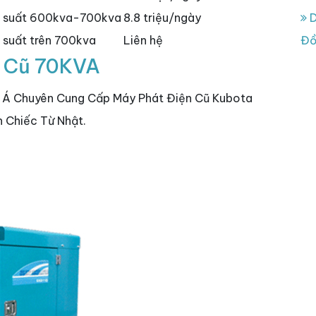
g suất 600kva-700kva
8.8 triệu/ngày
D
suất trên 700kva
Liên hệ
Đồ
a Cũ 70KVA
m Á Chuyên Cung Cấp Máy Phát Điện Cũ Kubota
 Chiếc Từ Nhật.