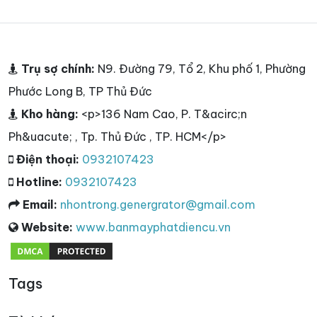
Trụ sợ chính:
N9. Đường 79, Tổ 2, Khu phố 1, Phường
Phước Long B, TP Thủ Đức
Kho hàng:
<p>136 Nam Cao, P. T&acirc;n
Ph&uacute; , Tp. Thủ Đức , TP. HCM</p>
Điện thoại:
0932107423
Hotline:
0932107423
Email:
nhontrong.genergrator@gmail.com
Website:
www.banmayphatdiencu.vn
Tags