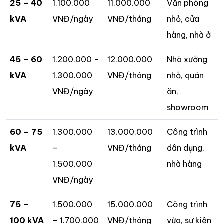
25 – 40
1.100.000
11.000.000
Văn phòng
kVA
VNĐ/ngày
VNĐ/tháng
nhỏ, cửa
hàng, nhà ở
45 – 60
1.200.000 –
12.000.000
Nhà xưởng
kVA
1.300.000
VNĐ/tháng
nhỏ, quán
VNĐ/ngày
ăn,
showroom
60 – 75
1.300.000
13.000.000
Công trình
kVA
–
VNĐ/tháng
dân dụng,
1.500.000
nhà hàng
VNĐ/ngày
75 –
1.500.000
15.000.000
Công trình
100 kVA
– 1.700.000
VNĐ/tháng
vừa, sự kiện