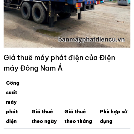
Giá thuê máy phát điện của Điện
máy Đông Nam Á
Công
suất
máy
phát
Giá thuê
Giá thuê
Phù hợp sử
điện
theo ngày
theo tháng
dụng