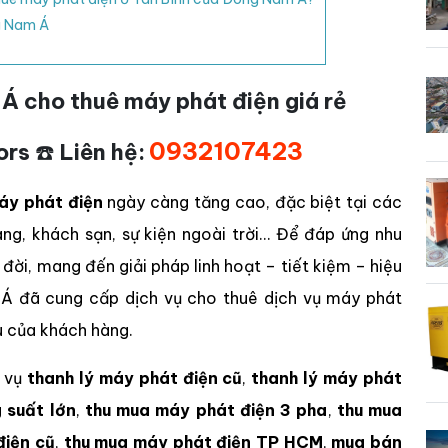
g Nam Á
 cho thuê máy phát điện giá rẻ
0932107423
ors
☎️
Liên hệ:
áy phát điện
ngày càng tăng cao, đặc biệt tại các
àng, khách sạn, sự kiện ngoài trời… Để đáp ứng nhu
 đời, mang đến giải pháp linh hoạt – tiết kiệm – hiệu
Á đã cung cấp dịch vụ cho thuê dịch vụ máy phát
u của khách hàng.
h vụ
thanh lý máy phát điện cũ
,
thanh lý máy phát
 suất lớn
,
thu mua máy phát điện 3 pha
,
thu mua
điện cũ
,
thu mua máy phát điện TP HCM
,
mua bán