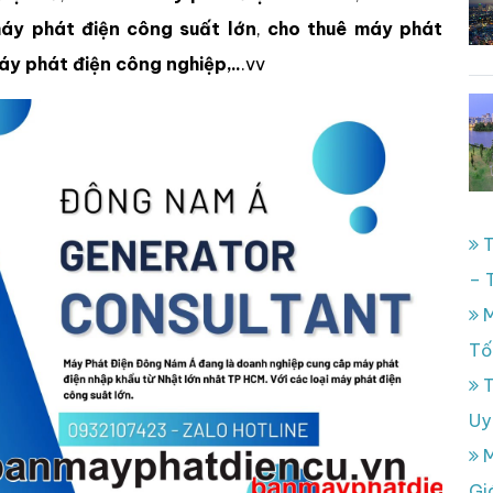
áy phát điện công suất lớn
,
cho thuê máy phát
y phát điện công nghiệp,..
.vv
T
– 
M
Tố
T
Uy
M
Gi