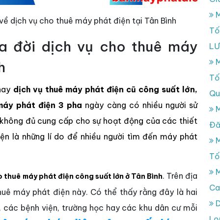
M
 về dịch vụ cho thuê máy phát điện tại Tân Bình
Tố
ra đời dịch vụ cho thuê máy
L
M
h
Tố
 nay
dịch vụ thuê máy phát điện cũ công suất lớn,
Qu
máy phát điện 3 pha
ngày càng có nhiều người sử
M
n không đủ cung cấp cho sự hoạt động của các thiết
Đă
iện là những lí do để nhiều người tìm đến máy phát
M
Tố
M
. Trên địa
o thuê máy phát điện công suất lớn ở Tân Bình
Ca
huê máy phát điện này. Có thể thấy rằng đây là hai
D
, các bệnh viện, trường học hay các khu dân cư mỗi
Lo