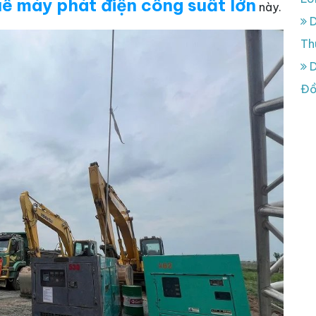
ê máy phát điện công suất lớn
này.
D
Th
D
Đồ