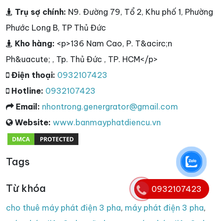
Trụ sợ chính:
N9. Đường 79, Tổ 2, Khu phố 1, Phường
Phước Long B, TP Thủ Đức
Kho hàng:
<p>136 Nam Cao, P. T&acirc;n
Ph&uacute; , Tp. Thủ Đức , TP. HCM</p>
Điện thoại:
0932107423
Hotline:
0932107423
Email:
nhontrong.genergrator@gmail.com
Website:
www.banmayphatdiencu.vn
Tags
Từ khóa
0932107423
cho thuê máy phát điện 3 pha
,
máy phát điện 3 pha
,