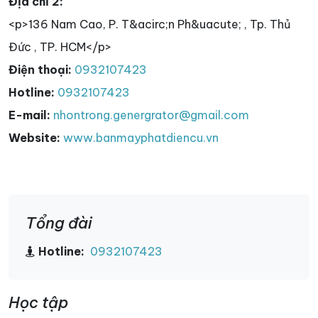
Địa chỉ 2:
<p>136 Nam Cao, P. T&acirc;n Ph&uacute; , Tp. Thủ
Đức , TP. HCM</p>
Điện thoại:
0932107423
Hotline:
0932107423
E-mail:
nhontrong.genergrator@gmail.com
Website:
www.banmayphatdiencu.vn
Tổng đài
Hotline:
0932107423
Học tập