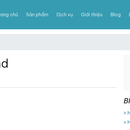
rang chủ
Sản phẩm
Dịch vụ
Giới thiệu
Blog
nd
B
M
M