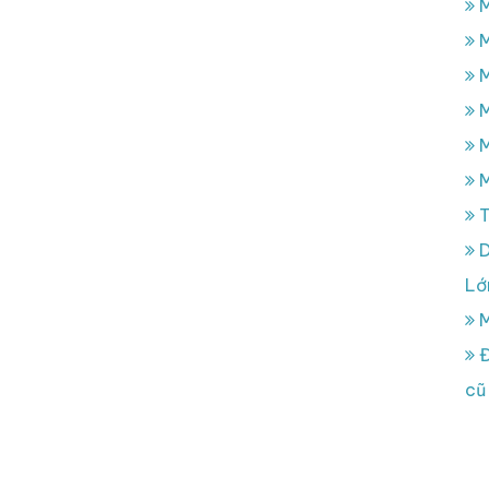
M
M
M
M
M
M
T
D
Lớ
M
Đ
cũ