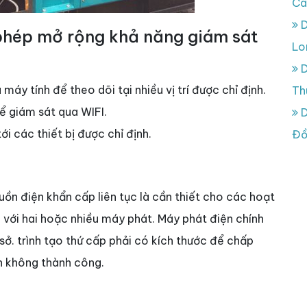
Ca
D
 phép mở rộng khả năng giám sát
Lo
D
máy tính để theo dõi tại nhiều vị trí được chỉ định.
Th
để giám sát qua WIFI.
D
i các thiết bị được chỉ định.
Đồ
ồn điện khẩn cấp liên tục là cần thiết cho các hoạt
 với hai hoặc nhiều máy phát. Máy phát điện chính
sở. trình tạo thứ cấp phải có kích thước để chấp
nh không thành công.