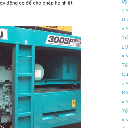
Uy
hạy động cơ để cho phép hạ nhiệt.
M
Gi
M
Tố
L
M
Tố
Qu
M
Đă
M
Tố
M