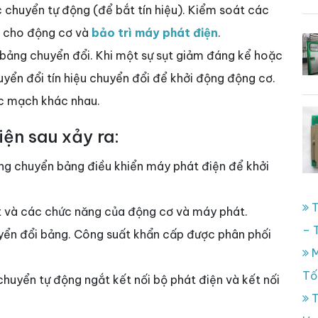
 chuyển tự động (để bắt tín hiệu). Kiểm soát các
t cho động cơ và
bảo trì máy phát điện
.
 bảng chuyển đổi. Khi một sự sụt giảm đáng kể hoặc
uyển đổi tín hiệu chuyển đổi để khởi động động cơ.
ác mạch khác nhau.
iện sau xảy ra:
ng chuyển bảng điều khiển máy phát điện để khởi
T
t và các chức năng của động cơ và máy phát.
– 
ển đổi bảng. Công suất khẩn cấp được phân phối
M
Tố
chuyển tự động ngắt kết nối bộ phát điện và kết nối
T