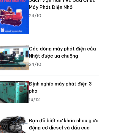
Sách Vận Hành Và Sửa Chữa
Máy Phát Điện Nhỏ
24/10
Các dòng máy phát điện của
Nhật được ưa chuộng
24/10
Định nghĩa máy phát điện 3
pha
18/12
Bạn đã biết sự khác nhau giữa
động cơ diesel và dầu cua