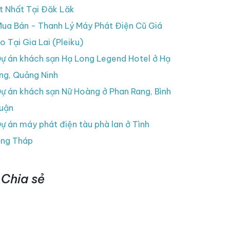
t Nhất Tại Đăk Lăk
ua Bán - Thanh Lý Máy Phát Điện Cũ Giá
o Tại Gia Lai (Pleiku)
ự án khách sạn Hạ Long Legend Hotel ở Hạ
ng, Quảng Ninh
ự án khách sạn Nữ Hoàng ở Phan Rang, Bình
uận
ự án máy phát điện tàu phà lan ở Tình
ng Tháp
Chia sẻ