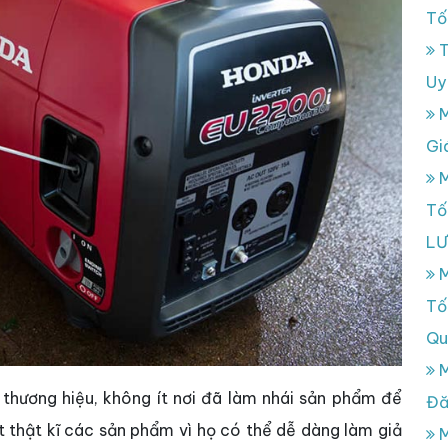
Tố
T
Uy
M
Gi
M
Tố
L
M
Tố
Qu
M
 thương hiệu, không ít nơi đã làm nhái sản phẩm để
Đă
 thật kĩ các sản phẩm vì họ có thể dễ dàng làm giả
M