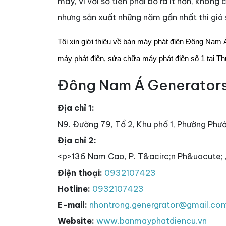
máy, vì với số tiền phải bỏ ra ít hơn, khôn
nhưng sản xuất những năm gần nhất thì giá
Tôi xin giới thiệu về bán máy phát điện Đông Nam 
máy phát điện, sửa chữa máy phát điện số 1 tại T
Đông Nam Á Generator
Địa chỉ 1:
N9. Đường 79, Tổ 2, Khu phố 1, Phường Phư
Địa chỉ 2:
<p>136 Nam Cao, P. T&acirc;n Ph&uacute; 
Điện thoại:
0932107423
Hotline:
0932107423
E-mail:
nhontrong.genergrator@gmail.co
Website:
www.banmayphatdiencu.vn