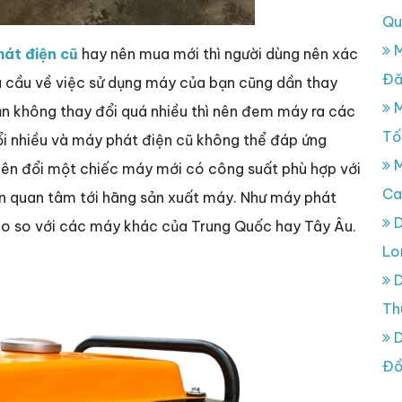
Qu
M
át điện cũ
hay nên mua mới thì người dùng nên xác
Đă
hu cầu về việc sử dụng máy của bạn cũng dần thay
M
ạn không thay đổi quá nhiều thì nên đem máy ra các
Tố
đổi nhiều và máy phát điện cũ không thể đáp ứng
M
nên đổi một chiếc máy mới có công suất phù hợp với
Ca
ần quan tâm tới hãng sản xuất máy. Như máy phát
D
 cao so với các máy khác của Trung Quốc hay Tây Âu.
Lo
D
Th
D
Đồ