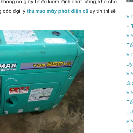
 không có giấy tờ để kiểm định chất lượng, khó cho
 các đại lý
thu mua máy phát điện cũ
uy tín thì sẽ
T
– 
M
Tố
T
Uy
M
Gi
M
Tố
L
M
Tố