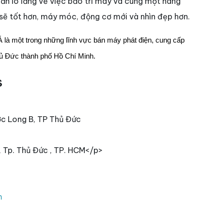
g cần lo lắng về việc bảo trì máy và cùng một hãng
 sẽ tốt hơn, máy móc, động cơ mới và nhìn đẹp hơn.
Á là một trong những lĩnh vực bán máy phát điện, cung cấp
hủ Đức thành phố Hồ Chí Minh.
s
ớc Long B, TP Thủ Đức
, Tp. Thủ Đức , TP. HCM</p>
m