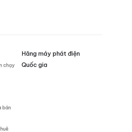
Hãng máy phát điện
Quốc gia
án chạy
a bán
thuê