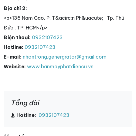
Địa chỉ 2:
<p>136 Nam Cao, P. T&acirc;n Ph&uacute; , Tp. Thủ
Đức , TP. HCM</p>
Điện thoại:
0932107423
Hotline:
0932107423
E-mail:
nhontrong.genergrator@gmail.com
Website:
www.banmayphatdiencu.vn
Tổng đài
Hotline:
0932107423