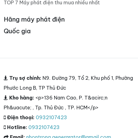
TOP 7 Máy phát điện thu mua nhiều nhất
Hãng máy phát điện
Quốc gia
Trụ sợ chính:
N9. Đường 79, Tổ 2, Khu phố 1, Phường
Phước Long B, TP Thủ Đức
Kho hàng:
<p>136 Nam Cao, P. T&acirc;n
Ph&uacute; , Tp. Thủ Đức , TP. HCM</p>
Điện thoại:
0932107423
Hotline:
0932107423
Email:
nhontrong.genergrator@gmail.com