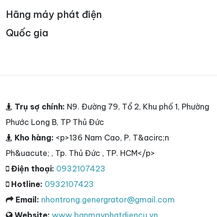
Hãng máy phát điện
Quốc gia
Trụ sợ chính:
N9. Đường 79, Tổ 2, Khu phố 1, Phường
Phước Long B, TP Thủ Đức
Kho hàng:
<p>136 Nam Cao, P. T&acirc;n
Ph&uacute; , Tp. Thủ Đức , TP. HCM</p>
Điện thoại:
0932107423
Hotline:
0932107423
Email:
nhontrong.genergrator@gmail.com
Website:
www.banmayphatdiencu.vn