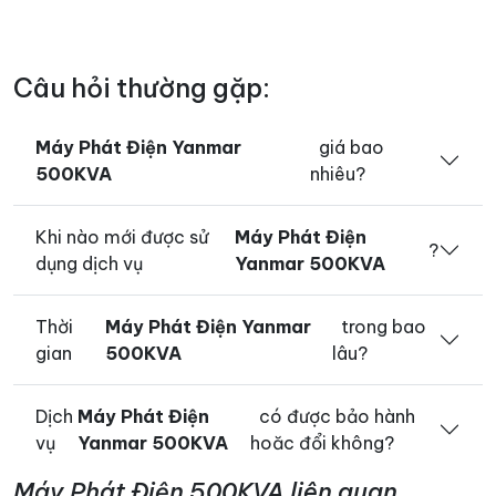
Câu hỏi thường gặp:
Máy Phát Điện Yanmar
giá bao
500KVA
nhiêu?
Khi nào mới được sử
Máy Phát Điện
?
dụng dịch vụ
Yanmar 500KVA
Thời
Máy Phát Điện Yanmar
trong bao
gian
500KVA
lâu?
Dịch
Máy Phát Điện
có được bảo hành
vụ
Yanmar 500KVA
hoăc đổi không?
Máy Phát Điện 500KVA liên quan