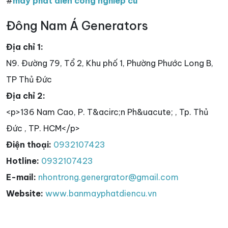
#
may phat dien cong nghiep cu
Đông Nam Á Generators
Địa chỉ 1:
N9. Đường 79, Tổ 2, Khu phố 1, Phường Phước Long B,
TP Thủ Đức
Địa chỉ 2:
<p>136 Nam Cao, P. T&acirc;n Ph&uacute; , Tp. Thủ
Đức , TP. HCM</p>
Điện thoại:
0932107423
Hotline:
0932107423
E-mail:
nhontrong.genergrator@gmail.com
Website:
www.banmayphatdiencu.vn