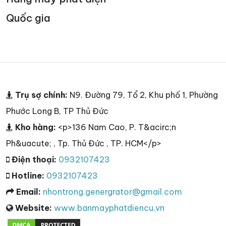
Quốc gia
Trụ sợ chính:
N9. Đường 79, Tổ 2, Khu phố 1, Phường
Phước Long B, TP Thủ Đức
Kho hàng:
<p>136 Nam Cao, P. T&acirc;n
Ph&uacute; , Tp. Thủ Đức , TP. HCM</p>
Điện thoại:
0932107423
Hotline:
0932107423
Email:
nhontrong.genergrator@gmail.com
Website:
www.banmayphatdiencu.vn