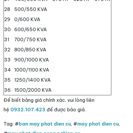
28
500/550 KVA
29
0/600 KVA
30
600/650 KVA
31
700/750 KVA
32
800/850 KVA
33
900/1000 KVA
34
1000/1100 KVA
35
1250/1400 KVA
36
1500/2000 KVA
Để biết bảng giá chính xác, vui lòng liên
hệ
0932.107.423
để được báo giá.
Tag: #
ban may phat dien cu
, #
may phat dien cu
,