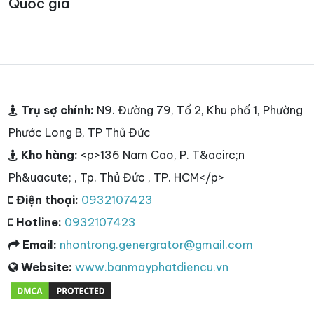
Quốc gia
Trụ sợ chính:
N9. Đường 79, Tổ 2, Khu phố 1, Phường
Phước Long B, TP Thủ Đức
Kho hàng:
<p>136 Nam Cao, P. T&acirc;n
Ph&uacute; , Tp. Thủ Đức , TP. HCM</p>
Điện thoại:
0932107423
Hotline:
0932107423
Email:
nhontrong.genergrator@gmail.com
Website:
www.banmayphatdiencu.vn