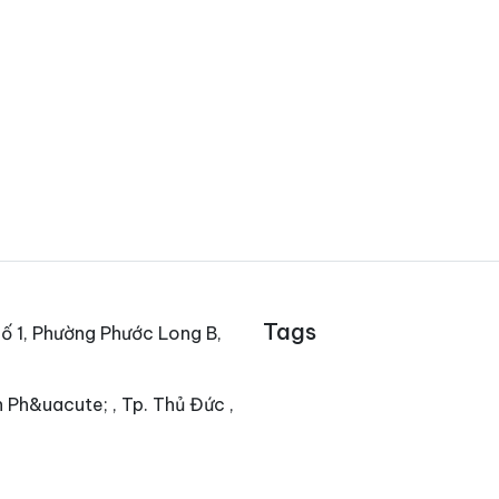
Tags
ố 1, Phường Phước Long B,
 Ph&uacute; , Tp. Thủ Đức ,