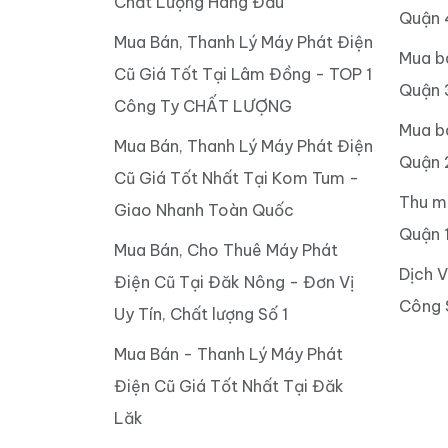
Chất Lượng Hàng Đầu
Quận 
Mua Bán, Thanh Lý Máy Phát Điện
Mua b
Cũ Giá Tốt Tại Lâm Đồng - TOP 1
Quận 
Công Ty CHẤT LƯỢNG
Mua b
Mua Bán, Thanh Lý Máy Phát Điện
Quận 
Cũ Giá Tốt Nhất Tại Kom Tum -
Thu m
Giao Nhanh Toàn Quốc
Quận 
Mua Bán, Cho Thuê Máy Phát
Dịch 
Điện Cũ Tại Đăk Nông - Đơn Vị
Công 
Uy Tín, Chất lượng Số 1
Mua Bán - Thanh Lý Máy Phát
Điện Cũ Giá Tốt Nhất Tại Đăk
Lăk