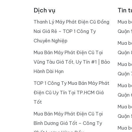
Dịch vụ
Tin t
Thanh Lý Máy Phát Điện Cũ Đồng
Mua b
Nai Giá Rẻ – TOP 1 Công Ty
Quận 
Chuyên Nghiệp
Mua b
Mua Bán Máy Phát Điện Cũ Tại
Quận 
Vũng Tàu Giá Tốt, Uy Tín #1 | Bảo
Mua b
Hành Dài Hạn
Quận 
TOP 1 Công Ty Mua Bán Máy Phát
Mua b
Điện Cũ Uy Tín Tại TP.HCM Giá
Quận 
Tốt
Mua b
Mua Bán Máy Phát Điện Cũ Tại
Quận 
Bình Dương Giá Tốt – Công Ty
Mua b