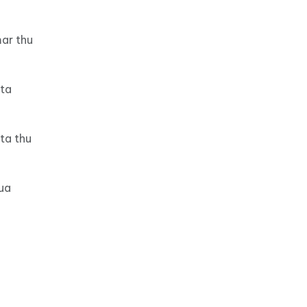
ar thu
ota
ta thu
ua