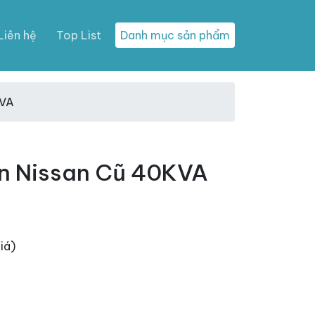
Liên hệ
Top List
Danh mục sản phẩm
KVA
n Nissan Cũ 40KVA
iá)