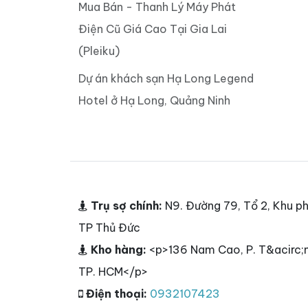
Mua Bán - Thanh Lý Máy Phát
Điện Cũ Giá Cao Tại Gia Lai
(Pleiku)
Dự án khách sạn Hạ Long Legend
Hotel ở Hạ Long, Quảng Ninh
Trụ sợ chính:
N9. Đường 79, Tổ 2, Khu ph
TP Thủ Đức
Kho hàng:
<p>136 Nam Cao, P. T&acirc;n
TP. HCM</p>
Điện thoại:
0932107423