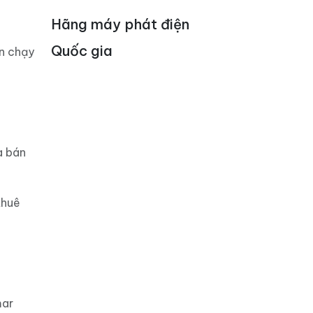
Hãng máy phát điện
Quốc gia
án chạy
a bán
thuê
mar