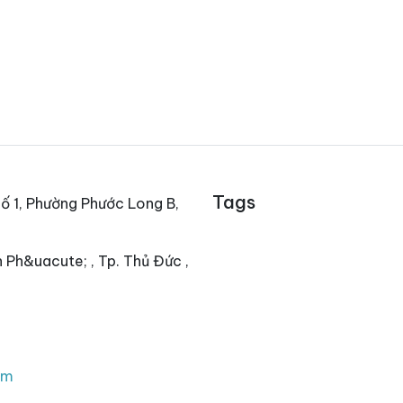
Tags
ố 1, Phường Phước Long B,
 Ph&uacute; , Tp. Thủ Đức ,
om