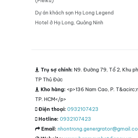
(Pleiku)
Dự án khách sạn Hạ Long Legend
Hotel ở Hạ Long, Quảng Ninh
Trụ sợ chính:
N9. Đường 79, Tổ 2, Khu ph
TP Thủ Đức
Kho hàng:
<p>136 Nam Cao, P. T&acirc;n
TP. HCM</p>
Điện thoại:
0932107423
Hotline:
0932107423
Email:
nhontrong.genergrator@gmail.c