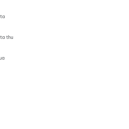
ota
ta thu
ua