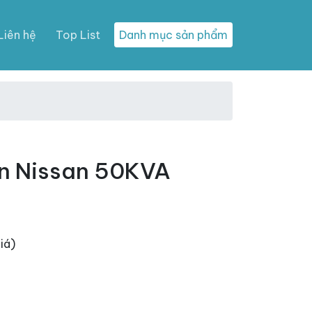
Liên hệ
Top List
Danh mục sản phẩm
n Nissan 50KVA
iá)