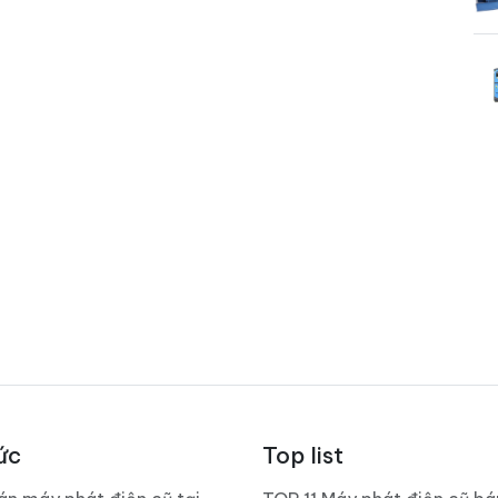
ức
Top list