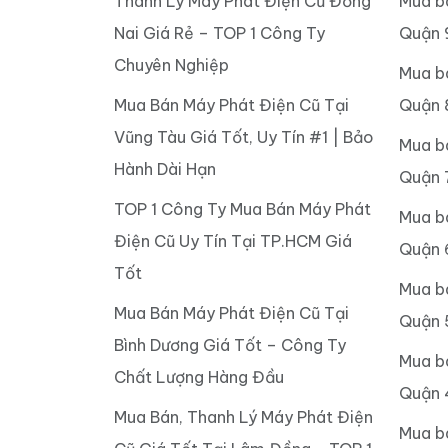
Thanh Lý Máy Phát Điện Cũ Đồng
Mua b
Nai Giá Rẻ – TOP 1 Công Ty
Quận 
Chuyên Nghiệp
Mua b
Mua Bán Máy Phát Điện Cũ Tại
Quận 
Vũng Tàu Giá Tốt, Uy Tín #1 | Bảo
Mua b
Hành Dài Hạn
Quận 
TOP 1 Công Ty Mua Bán Máy Phát
Mua b
Điện Cũ Uy Tín Tại TP.HCM Giá
Quận 
Tốt
Mua b
Mua Bán Máy Phát Điện Cũ Tại
Quận 
Bình Dương Giá Tốt – Công Ty
Mua b
Chất Lượng Hàng Đầu
Quận 
Mua Bán, Thanh Lý Máy Phát Điện
Mua b