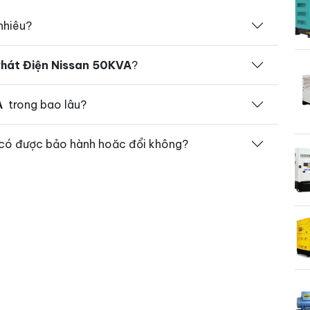
nhiêu?
hát Điện Nissan 50KVA
?
A
trong bao lâu?
ó được bảo hành hoăc đổi không?