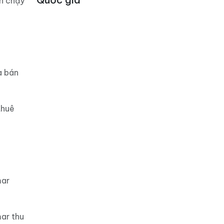
án chạy
a bán
thuê
mar
ar thu