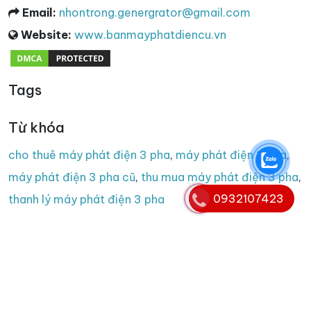
Email:
nhontrong.genergrator@gmail.com
Website:
www.banmayphatdiencu.vn
Tags
Từ khóa
cho thuê máy phát điện 3 pha
,
máy phát điện 3 pha
,
máy phát điện 3 pha cũ
,
thu mua máy phát điện 3 pha
,
0932107423
thanh lý máy phát điện 3 pha
Copyright © 2008 - 2025. Bản quyền nội dung website
thuộc banmayphatdiencu.vn