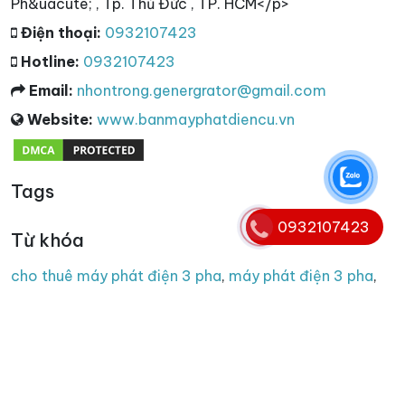
Ph&uacute; , Tp. Thủ Đức , TP. HCM</p>
Điện thoại:
0932107423
Hotline:
0932107423
Email:
nhontrong.genergrator@gmail.com
Website:
www.banmayphatdiencu.vn
Tags
0932107423
Từ khóa
cho thuê máy phát điện 3 pha
,
máy phát điện 3 pha
,
máy phát điện 3 pha cũ
,
thu mua máy phát điện 3 pha
,
thanh lý máy phát điện 3 pha