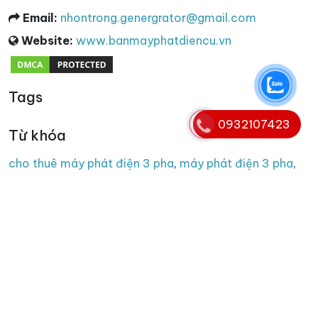
Email:
nhontrong.genergrator@gmail.com
Website:
www.banmayphatdiencu.vn
Tags
0932107423
Từ khóa
cho thuê máy phát điện 3 pha
,
máy phát điện 3 pha
,
máy phát điện 3 pha cũ
,
thu mua máy phát điện 3 pha
,
thanh lý máy phát điện 3 pha
Copyright © 2008 - 2025. Bản quyền nội dung website