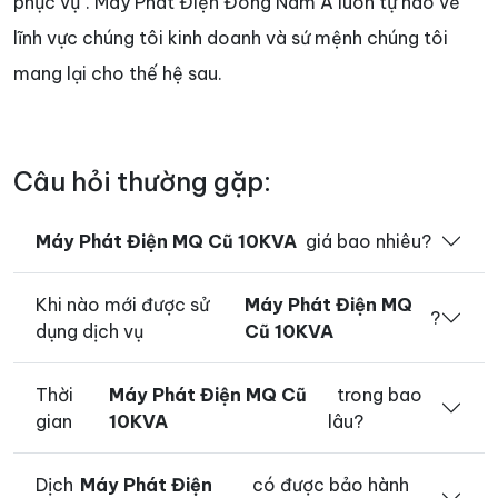
phục vụ". Máy Phát Điện Đông Nam Á luôn tự hào về
lĩnh vực chúng tôi kinh doanh và sứ mệnh chúng tôi
mang lại cho thế hệ sau.
Câu hỏi thường gặp:
Máy Phát Điện MQ Cũ 10KVA
giá bao nhiêu?
Khi nào mới được sử
Máy Phát Điện MQ
?
dụng dịch vụ
Cũ 10KVA
Thời
Máy Phát Điện MQ Cũ
trong bao
gian
10KVA
lâu?
Dịch
Máy Phát Điện
có được bảo hành