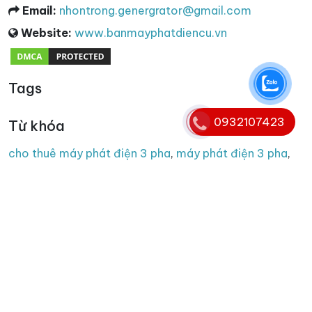
Email:
nhontrong.genergrator@gmail.com
Website:
www.banmayphatdiencu.vn
Tags
0932107423
Từ khóa
cho thuê máy phát điện 3 pha
,
máy phát điện 3 pha
,
máy phát điện 3 pha cũ
,
thu mua máy phát điện 3 pha
,
thanh lý máy phát điện 3 pha
Copyright © 2008 - 2025. Bản quyền nội dung website
thuộc banmayphatdiencu.vn