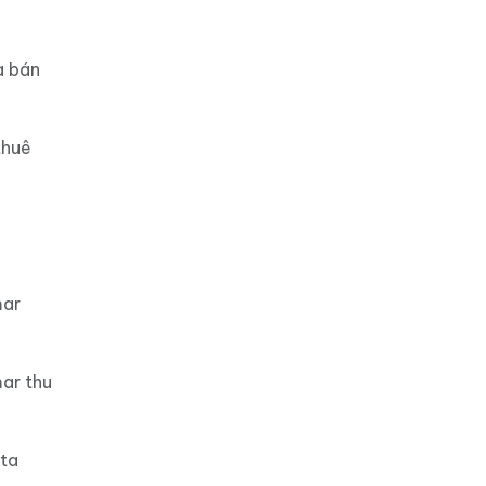
a bán
thuê
mar
ar thu
ota