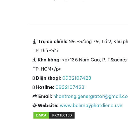
Trụ sợ chính:
N9. Đường 79, Tổ 2, Khu ph
TP Thủ Đức
Kho hàng:
<p>136 Nam Cao, P. T&acirc;n
TP. HCM</p>
Điện thoại:
0932107423
Hotline:
0932107423
Email:
nhontrong.genergrator@gmail.c
Website:
www.banmayphatdiencu.vn