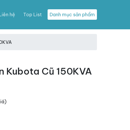
Liên hệ
Top List
Danh mục sản phẩm
50KVA
n Kubota Cũ 150KVA
iá)