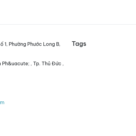
Tags
ố 1, Phường Phước Long B,
 Ph&uacute; , Tp. Thủ Đức ,
om