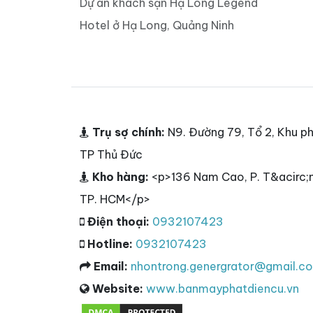
Dự án khách sạn Hạ Long Legend
Hotel ở Hạ Long, Quảng Ninh
Trụ sợ chính:
N9. Đường 79, Tổ 2, Khu ph
TP Thủ Đức
Kho hàng:
<p>136 Nam Cao, P. T&acirc;n
TP. HCM</p>
Điện thoại:
0932107423
Hotline:
0932107423
Email:
nhontrong.genergrator@gmail.c
Website:
www.banmayphatdiencu.vn