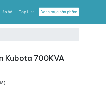
Liên hệ
Top List
Danh mục sản phẩm
ện Kubota 700KVA
iá)