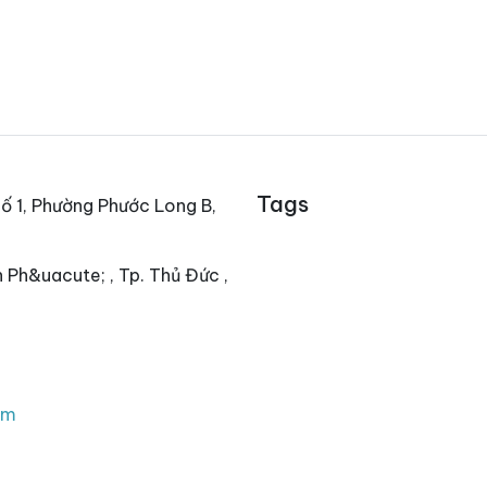
Tags
ố 1, Phường Phước Long B,
 Ph&uacute; , Tp. Thủ Đức ,
om