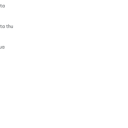
ota
ta thu
ua