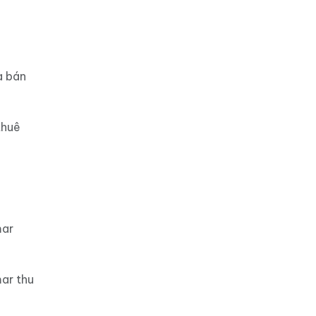
a bán
thuê
mar
ar thu