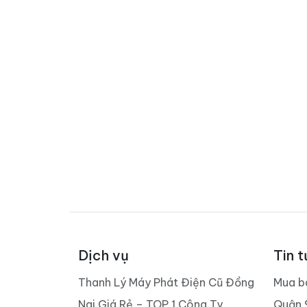
Dịch vụ
Tin t
Thanh Lý Máy Phát Điện Cũ Đồng
Mua b
Nai Giá Rẻ – TOP 1 Công Ty
Quận 