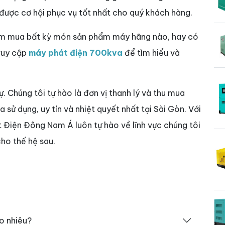
 được cơ hội phục vụ tốt nhất cho quý khách hàng.
tìm mua bất kỳ món sản phẩm máy hãng nào, hay có
truy cập
máy phát điện 700kva
để tìm hiểu và
sự. Chúng tôi tự hào là đơn vị thanh lý và thu mua
sử dụng, uy tín và nhiệt quyết nhất tại Sài Gòn. Với
t Điện Đông Nam Á luôn tự hào về lĩnh vực chúng tôi
ho thế hệ sau.
o nhiêu?