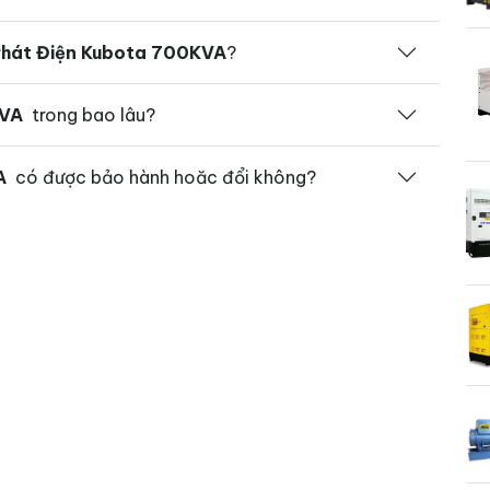
hát Điện Kubota 700KVA
?
KVA
trong bao lâu?
A
có được bảo hành hoăc đổi không?