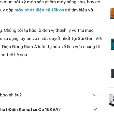
tìm mua bất kỳ món sản phẩm máy hãng nào, hay có
truy cập
máy phát điện cũ 15kva
để tìm hiểu và
sự. Chúng tôi tự hào là đơn vị thanh lý và thu mua
sử dụng, uy tín và nhiệt quyết nhất tại Sài Gòn. Với
t Điện Đông Nam Á luôn tự hào về lĩnh vực chúng tôi
ho thế hệ sau.
bao nhiêu?
hát Điện Komatsu Cũ 15KVA
?