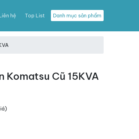
Liên hệ
Top List
Danh mục sản phẩm
5KVA
ện Komatsu Cũ 15KVA
iá)