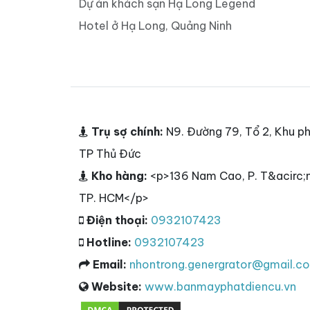
Dự án khách sạn Hạ Long Legend
Hotel ở Hạ Long, Quảng Ninh
Trụ sợ chính:
N9. Đường 79, Tổ 2, Khu ph
TP Thủ Đức
Kho hàng:
<p>136 Nam Cao, P. T&acirc;n
TP. HCM</p>
Điện thoại:
0932107423
Hotline:
0932107423
Email:
nhontrong.genergrator@gmail.c
Website:
www.banmayphatdiencu.vn