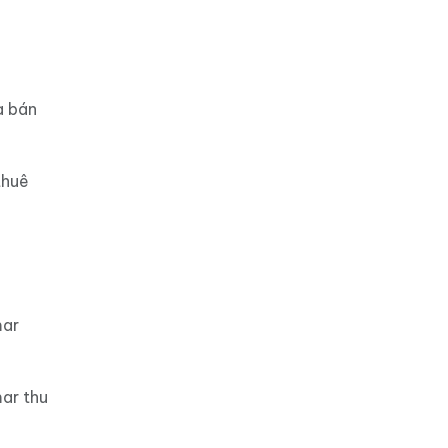
a bán
thuê
mar
ar thu