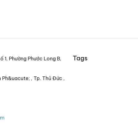
Tags
ố 1, Phường Phước Long B,
 Ph&uacute; , Tp. Thủ Đức ,
om