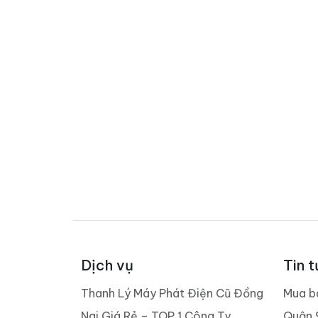
Dịch vụ
Tin t
Thanh Lý Máy Phát Điện Cũ Đồng
Mua b
Nai Giá Rẻ – TOP 1 Công Ty
Quận 