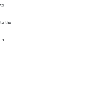
ota
ta thu
ua