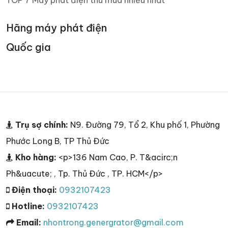
Hãng máy phát điện
Quốc gia
Trụ sợ chính:
N9. Đường 79, Tổ 2, Khu phố 1, Phường
Phước Long B, TP Thủ Đức
Kho hàng:
<p>136 Nam Cao, P. T&acirc;n
Ph&uacute; , Tp. Thủ Đức , TP. HCM</p>
Điện thoại:
0932107423
Hotline:
0932107423
Email:
nhontrong.genergrator@gmail.com