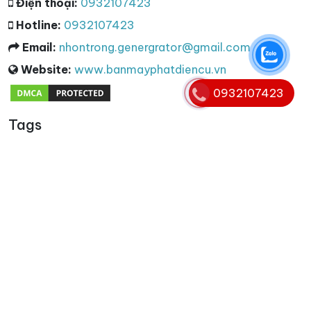
Điện thoại:
0932107423
Hotline:
0932107423
Email:
nhontrong.genergrator@gmail.com
Website:
www.banmayphatdiencu.vn
0932107423
Tags
Từ khóa
cho thuê máy phát điện 3 pha
,
máy phát điện 3 pha
,
máy phát điện 3 pha cũ
,
thu mua máy phát điện 3 pha
,
thanh lý máy phát điện 3 pha