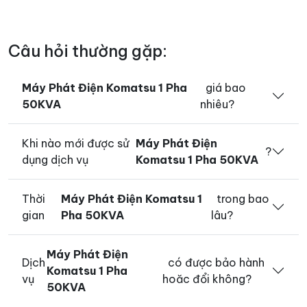
Câu hỏi thường gặp:
Máy Phát Điện Komatsu 1 Pha
giá bao
50KVA
nhiêu?
Khi nào mới được sử
Máy Phát Điện
?
dụng dịch vụ
Komatsu 1 Pha 50KVA
Thời
Máy Phát Điện Komatsu 1
trong bao
gian
Pha 50KVA
lâu?
Máy Phát Điện
Dịch
có được bảo hành
Komatsu 1 Pha
vụ
hoăc đổi không?
50KVA