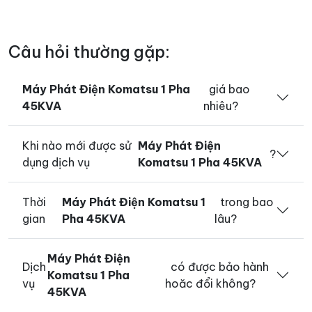
Câu hỏi thường gặp:
Máy Phát Điện Komatsu 1 Pha
giá bao
45KVA
nhiêu?
Khi nào mới được sử
Máy Phát Điện
?
dụng dịch vụ
Komatsu 1 Pha 45KVA
Thời
Máy Phát Điện Komatsu 1
trong bao
gian
Pha 45KVA
lâu?
Máy Phát Điện
Dịch
có được bảo hành
Komatsu 1 Pha
vụ
hoăc đổi không?
45KVA