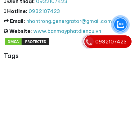
Điện thoại:
0932107423
Hotline:
0932107423
Email:
nhontrong.genergrator@gmail.com
Website:
www.banmayphatdiencu.vn
0932107423
Tags
Từ khóa
cho thuê máy phát điện 3 pha
,
máy phát điện 3 pha
,
máy phát điện 3 pha cũ
,
thu mua máy phát điện 3 pha
,
thanh lý máy phát điện 3 pha