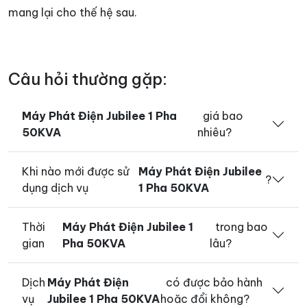
mang lại cho thế hệ sau.
Câu hỏi thường gặp:
Máy Phát Điện Jubilee 1 Pha
giá bao
50KVA
nhiêu?
Khi nào mới được sử
Máy Phát Điện Jubilee
?
dụng dịch vụ
1 Pha 50KVA
Thời
Máy Phát Điện Jubilee 1
trong bao
gian
Pha 50KVA
lâu?
Dịch
Máy Phát Điện
có được bảo hành
vụ
Jubilee 1 Pha 50KVA
hoăc đổi không?