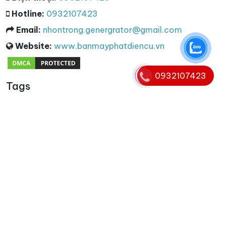
Hotline:
0932107423
Email:
nhontrong.genergrator@gmail.com
Website:
www.banmayphatdiencu.vn
0932107423
Tags
Từ khóa
cho thuê máy phát điện 3 pha
,
máy phát điện 3 pha
,
máy phát điện 3 pha cũ
,
thu mua máy phát điện 3 pha
,
thanh lý máy phát điện 3 pha