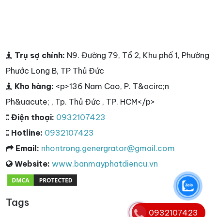
Trụ sợ chính:
N9. Đường 79, Tổ 2, Khu phố 1, Phường
Phước Long B, TP Thủ Đức
Kho hàng:
<p>136 Nam Cao, P. T&acirc;n
Ph&uacute; , Tp. Thủ Đức , TP. HCM</p>
Điện thoại:
0932107423
Hotline:
0932107423
Email:
nhontrong.genergrator@gmail.com
Website:
www.banmayphatdiencu.vn
Tags
0932107423