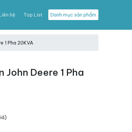
Liên hệ
Top List
Danh mục sản phẩm
re 1 Pha 20KVA
n John Deere 1 Pha
iá)