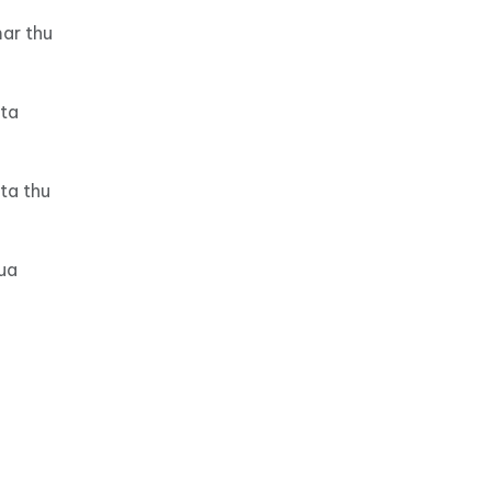
ar thu
ota
ta thu
ua