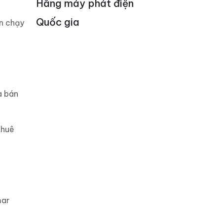
Hãng máy phát điện
Quốc gia
án chạy
a bán
thuê
mar