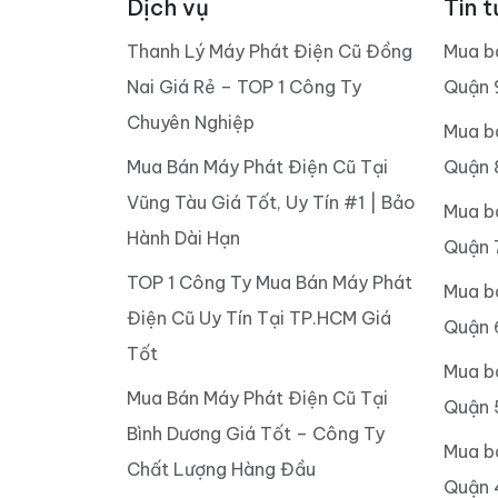
Dịch vụ
Tin t
Thanh Lý Máy Phát Điện Cũ Đồng
Mua b
Nai Giá Rẻ – TOP 1 Công Ty
Quận 
Chuyên Nghiệp
Mua b
Mua Bán Máy Phát Điện Cũ Tại
Quận 
Vũng Tàu Giá Tốt, Uy Tín #1 | Bảo
Mua b
Hành Dài Hạn
Quận 
TOP 1 Công Ty Mua Bán Máy Phát
Mua b
Điện Cũ Uy Tín Tại TP.HCM Giá
Quận 
Tốt
Mua b
Mua Bán Máy Phát Điện Cũ Tại
Quận 
Bình Dương Giá Tốt – Công Ty
Mua b
Chất Lượng Hàng Đầu
Quận 