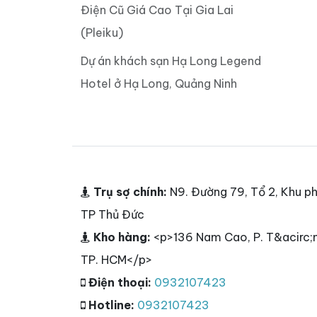
Điện Cũ Giá Cao Tại Gia Lai
(Pleiku)
Dự án khách sạn Hạ Long Legend
Hotel ở Hạ Long, Quảng Ninh
Trụ sợ chính:
N9. Đường 79, Tổ 2, Khu ph
TP Thủ Đức
Kho hàng:
<p>136 Nam Cao, P. T&acirc;n
TP. HCM</p>
Điện thoại:
0932107423
Hotline:
0932107423