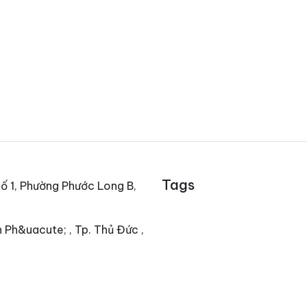
Tags
ố 1, Phường Phước Long B,
 Ph&uacute; , Tp. Thủ Đức ,