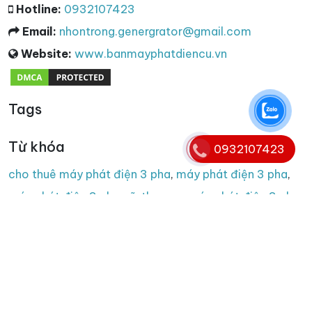
Hotline:
0932107423
Email:
nhontrong.genergrator@gmail.com
Website:
www.banmayphatdiencu.vn
Tags
Từ khóa
0932107423
cho thuê máy phát điện 3 pha
,
máy phát điện 3 pha
,
máy phát điện 3 pha cũ
,
thu mua máy phát điện 3 pha
,
thanh lý máy phát điện 3 pha
Copyright © 2008 - 2025. Bản quyền nội dung website