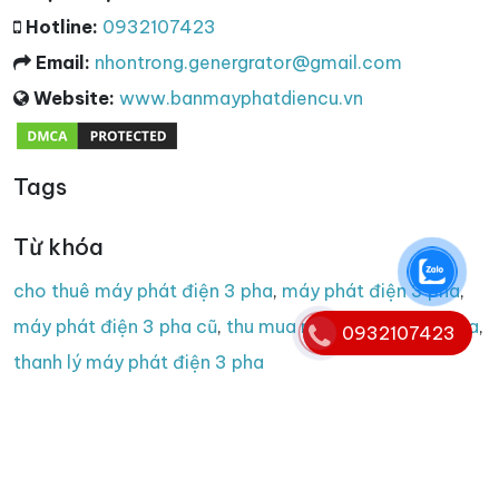
Hotline:
0932107423
Email:
nhontrong.genergrator@gmail.com
Website:
www.banmayphatdiencu.vn
Tags
Từ khóa
cho thuê máy phát điện 3 pha
,
máy phát điện 3 pha
,
máy phát điện 3 pha cũ
,
thu mua máy phát điện 3 pha
,
0932107423
thanh lý máy phát điện 3 pha