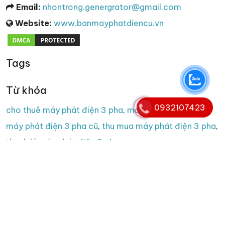
Email:
nhontrong.genergrator@gmail.com
Website:
www.banmayphatdiencu.vn
Tags
Từ khóa
0932107423
cho thuê máy phát điện 3 pha
,
máy phát điện 3 pha
,
máy phát điện 3 pha cũ
,
thu mua máy phát điện 3 pha
,
thanh lý máy phát điện 3 pha
Copyright © 2008 - 2025. Bản quyền nội dung website
thuộc banmayphatdiencu.vn