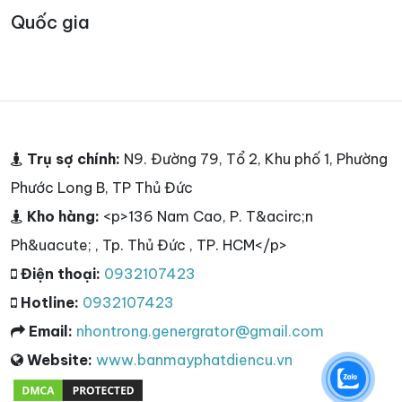
Quốc gia
Trụ sợ chính:
N9. Đường 79, Tổ 2, Khu phố 1, Phường
Phước Long B, TP Thủ Đức
Kho hàng:
<p>136 Nam Cao, P. T&acirc;n
Ph&uacute; , Tp. Thủ Đức , TP. HCM</p>
Điện thoại:
0932107423
Hotline:
0932107423
Email:
nhontrong.genergrator@gmail.com
Website:
www.banmayphatdiencu.vn