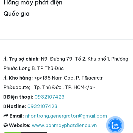
Hãng máy phát điện
Quốc gia
Trụ sợ chính:
N9. Đường 79, Tổ 2, Khu phố 1, Phường
Phước Long B, TP Thủ Đức
Kho hàng:
<p>136 Nam Cao, P. T&acirc;n
Ph&uacute; , Tp. Thủ Đức , TP. HCM</p>
Điện thoại:
0932107423
Hotline:
0932107423
Email:
nhontrong.genergrator@gmail.com
Website:
www.banmayphatdiencu.vn