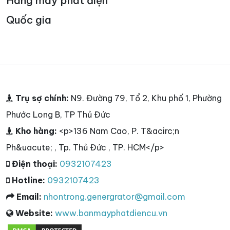
Hãng máy phát điện
Quốc gia
Trụ sợ chính:
N9. Đường 79, Tổ 2, Khu phố 1, Phường
Phước Long B, TP Thủ Đức
Kho hàng:
<p>136 Nam Cao, P. T&acirc;n
Ph&uacute; , Tp. Thủ Đức , TP. HCM</p>
Điện thoại:
0932107423
Hotline:
0932107423
Email:
nhontrong.genergrator@gmail.com
Website:
www.banmayphatdiencu.vn