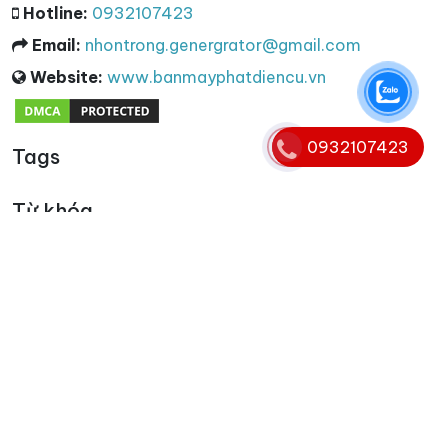
Hotline:
0932107423
Email:
nhontrong.genergrator@gmail.com
Website:
www.banmayphatdiencu.vn
0932107423
Tags
Từ khóa
cho thuê máy phát điện 3 pha
,
máy phát điện 3 pha
,
máy phát điện 3 pha cũ
,
thu mua máy phát điện 3 pha
,
thanh lý máy phát điện 3 pha
Copyright © 2008 - 2025. Bản quyền nội dung website