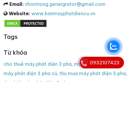
Email:
nhontrong.genergrator@gmail.com
Website:
www.banmayphatdiencu.vn
Tags
Từ khóa
0932107423
cho thuê máy phát điện 3 pha
,
máy phát điện 3 pha
,
máy phát điện 3 pha cũ
,
thu mua máy phát điện 3 pha
,
thanh lý máy phát điện 3 pha
Copyright © 2008 - 2025. Bản quyền nội dung website
thuộc banmayphatdiencu.vn