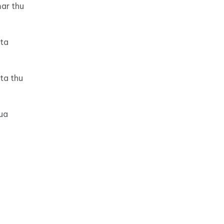
ar thu
ota
ta thu
ua