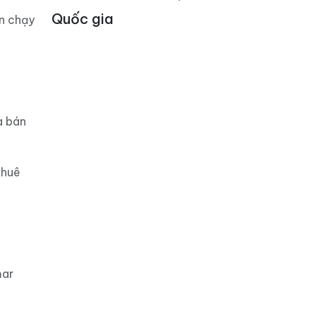
Quốc gia
án chạy
a bán
thuê
mar