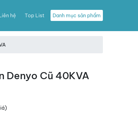
Liên hệ
Top List
Danh mục sản phẩm
KVA
ện Denyo Cũ 40KVA
iá)