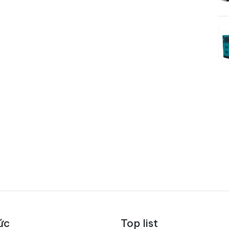
ức
Top list