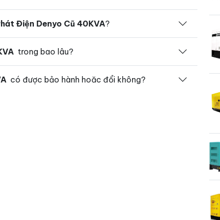
hát Điện Denyo Cũ 40KVA
?
KVA
trong bao lâu?
VA
có được bảo hành hoăc đổi không?