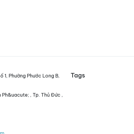
Tags
ố 1, Phường Phước Long B,
 Ph&uacute; , Tp. Thủ Đức ,
om