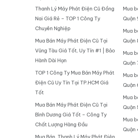
Thanh Lý Máy Phát Điện Cũ Đồng
Mua b
Nai Giá Rẻ – TOP 1 Công Ty
Quận 
Chuyên Nghiệp
Mua b
Mua Bán Máy Phát Điện Cũ Tại
Quận 
Vũng Tàu Giá Tốt, Uy Tín #1 | Bảo
Mua b
Hành Dài Hạn
Quận 
TOP 1 Công Ty Mua Bán Máy Phát
Mua b
Điện Cũ Uy Tín Tại TP.HCM Giá
Quận 
Tốt
Mua b
Mua Bán Máy Phát Điện Cũ Tại
Quận 
Bình Dương Giá Tốt – Công Ty
Mua b
Chất Lượng Hàng Đầu
Quận 
Mua Bán, Thanh Lý Máy Phát Điện