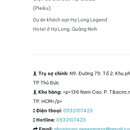
(Pleiku)
Dự án khách sạn Hạ Long Legend
Hotel ở Hạ Long, Quảng Ninh
Trụ sợ chính:
N9. Đường 79, Tổ 2, Khu ph
TP Thủ Đức
Kho hàng:
<p>136 Nam Cao, P. T&acirc;n
TP. HCM</p>
Điện thoại:
0932107423
Hotline:
0932107423
Email:
nhontrong.genergrator@gmail.c